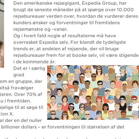
Den amerikanske rejsegigant, Expedia Group, har
brugt de seneste måneder på at spørge over 10.000
rejsebureauer verden over, hvordan de vurderer deres
kunders ønsker og forventninger til fremtidens
rejsemønstre og -vaner.
Og i hvert fald nogle af resultaterne må have
overrasket Expedia selv. For blandt de tydeligste
trends er, at andelen af rejsende, der vil bruge
rejsebureauer frem for at booke selv, vil være stigende
i de kommende år.
Det er i særlig
grad
 som en gruppe, der
altså fravælger
eren. Over 70% af
au i fremtiden.
lige til at søge til
ion X.
l der en del nuller
illioner dollars – er forventningen til størrelsen af det