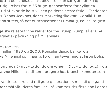
angtfra den eneste aha-oplevelse, man kan gøre omkring
et sig i rejser for 18-35 årige, gennemførte for nyligt en
ud af hvor de helst vil hen på deres næste ferie. - Tendensen
iger Donna Jeavons, der er marketingdirektør i Contiki. Hun
must feel, så det er destinationer i Frankrig, Italien Belgien
ngelske rejsebranche kalder for the Trump Slump, så er USA
gnetisk påvirkning på Millennials.
ort portræt:
ted mellem 1980 og 2000. Konsulenthuse, banker og
ke Millennial som nærig, fordi han tøver med at købe bolig,
 noderne når det gælder dele-økonomi. Det gælder også – og
 udnævne Millennials til kernebrugere hos branchekometer som
forældre senere end tidligere generationer, men til gengæld
mer småfolk i deres familier – så kommer der flere end i deres