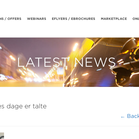
S / OFFERS
WEBINARS
EFLYERS / EBROCHURES
MARKETPLACE
ONL
LATEST NEWS
s dage er talte
← Bac