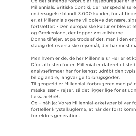
Og det stigende forbrug af rejsebureauer er l
Millennials. Britiske Contiki, der har specialiser
undersøgelse blandt 3.000 kunder, for at finde 
er, at Millennials gerne vil opleve det nære, s
fortsætter: - Den europæiske kultur er blevet et 
og Grækenland, der topper ønskelisterne.
Donna tilføjer, at på trods af det, man i den e
stadig det oversøiske rejsemål, der har mest ma
Men hvem er de, de her Millennials? Her er et k
Dåbsattesten for en Millenial er dateret et s
analysefirmaer har for længst udråbt den typis
bil og andre, langvarige forbrugsgoder.
Til gengæld er Millennial-forbrugeren med på
måske især – rejser, så det ligger lige for at
f.eks. airBnB.
Og – nåh ja: Vores Millennial-arketyper bliver 
fortæller krystalkuglerne, at når der først kom
forældres generation.